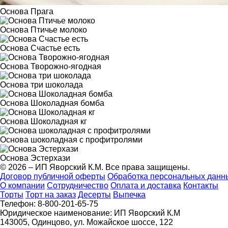
Основа Прага
Основа Птичье молоко
Основа Счастье есть
Основа Творожно-ягодная
Основа три шоколада
Основа Шоколадная бомба
Основа Шоколадная кг
Основа шоколадная с профитролями
Основа Эстерхази
© 2026 – ИП Яворский К.М. Все права защищены.
Договор публичной оферты
Обработка персональных данн
О компании
Сотрудничество
Оплата и доставка
Контакты
Торты
Торт на заказ
Десерты
Выпечка
Телефон: 8-800-201-65-75
Юридическое наименование: ИП Яворский К.М
143005, Одинцово, ул. Можайское шоссе, 122